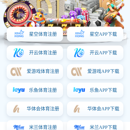
手机App
网页版
本赛季单场得分60+次数：利拉德
与布克各2次并列最多
2026-06-12 15:01
46 次阅读
首页
/
体育焦点
在当今NBA联盟进攻节奏加快、三分浪潮席卷的大环